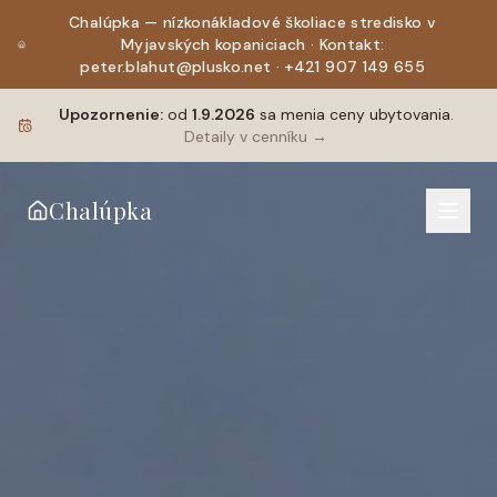
Chalúpka — nízkonákladové školiace stredisko v
Myjavských kopaniciach · Kontakt:
peter.blahut@plusko.net · +421 907 149 655
Upozornenie:
od
1.9.2026
sa menia ceny ubytovania.
Detaily v cenníku →
Chalúpka