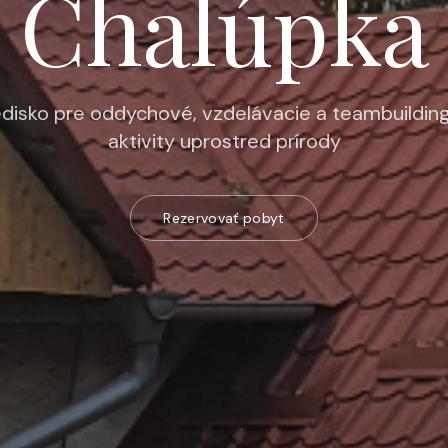
Chalúpka
edisko pre oddychové, vzdelávacie a teambuildin
aktivity uprostred prírody
Rezervovať pobyt