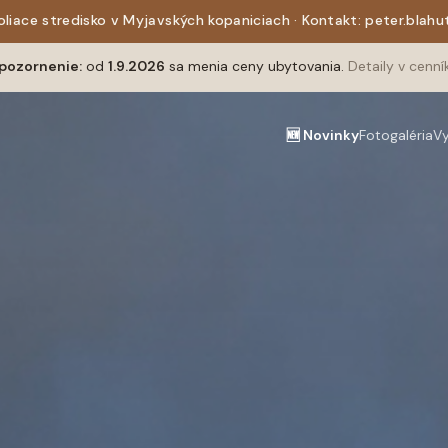
liace stredisko v Myjavských kopaniciach · Kontakt: peter.blah
pozornenie:
od
1.9.2026
sa menia ceny ubytovania.
Detaily v cenn
🆕 Novinky
Fotogaléria
V