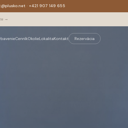
ut@plusko.net · +421 907 149 655
íku →
ybavenie
Cenník
Okolie
Lokalita
Kontakt
Rezervácia