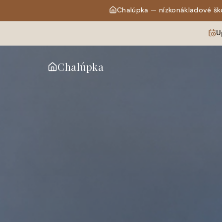
Chalúpka — nízkonákladové ško
U
Chalúpka